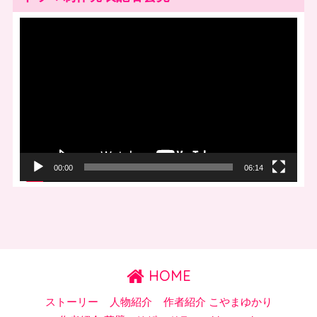
動
画
プ
レ
ー
ヤ
ー
00:00
06:14
HOME
ストーリー
人物紹介
作者紹介 こやまゆかり