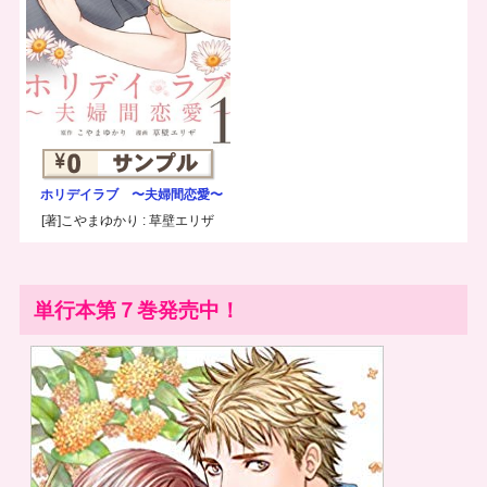
ホリデイラブ 〜夫婦間恋愛〜
[著]こやまゆかり : 草壁エリザ
単行本第７巻発売中！